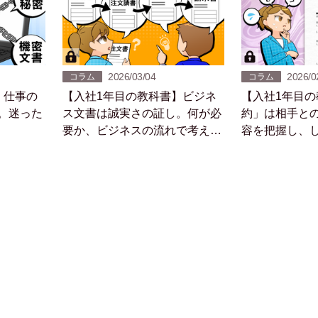
2026/03/04
2026/0
コラム
コラム
】仕事の
【入社1年目の教科書】ビジネ
【入社1年目
。迷った
ス文書は誠実さの証し。何が必
約」は相手と
要か、ビジネスの流れで考えて
容を把握し、
みよう