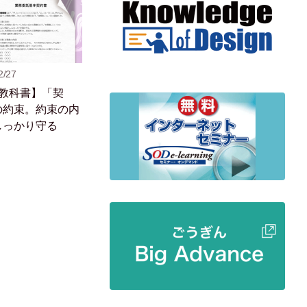
2/27
の教科書】「契
の約束。約束の内
しっかり守る