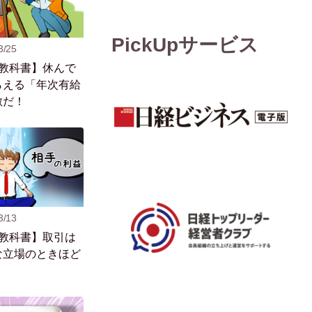
PickUpサービス
3/25
の教科書】休んで
らえる「年次有給
敵だ！
3/13
の教科書】取引は
な立場のときほど