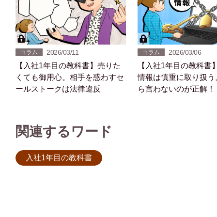
2026/03/11
2026/03/06
コラム
コラム
【入社1年目の教科書】売りた
【入社1年目の教科書
くても御用心。相手を惑わすセ
情報は慎重に取り扱う
ールストークは法律違反
ら言わないのが正解！
関連するワード
入社1年目の教科書