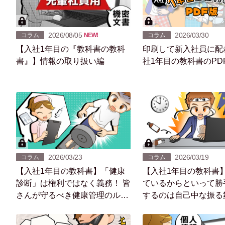
2026/08/05
2026/03/30
コラム
NEW!
コラム
【入社1年目の『教科書の教科
印刷して新入社員に配
書』】情報の取り扱い編
社1年目の教科書のPD
2026/03/23
2026/03/19
コラム
コラム
【入社1年目の教科書】「健康
【入社1年目の教科書
診断」は権利ではなく義務！ 皆
ているからといって勝
さんが守るべき健康管理のルー
するのは自己中な振る
ル