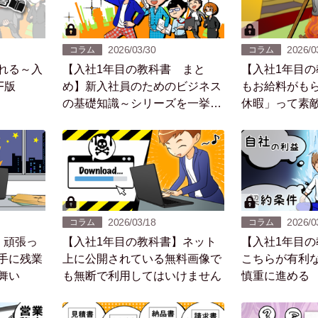
2026/03/30
2026/0
コラム
コラム
れる～入
【入社1年目の教科書 まと
【入社1年目
F版
め】新入社員のためのビジネス
もお給料がも
の基礎知識～シリーズを一挙紹
休暇」って素
介
2026/03/18
2026/0
コラム
コラム
】頑張っ
【入社1年目の教科書】ネット
【入社1年目
手に残業
上に公開されている無料画像で
こちらが有利
舞い
も無断で利用してはいけません
慎重に進める