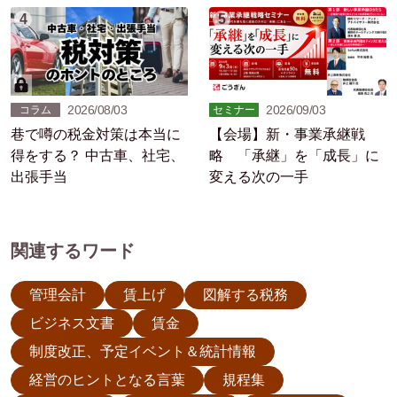
4
5
2026/08/03
2026/09/03
コラム
セミナー
巷で噂の税金対策は本当に
【会場】新・事業承継戦
得をする？ 中古車、社宅、
略 「承継」を「成長」に
出張手当
変える次の一手
関連するワード
管理会計
賃上げ
図解する税務
ビジネス文書
賃金
制度改正、予定イベント＆統計情報
経営のヒントとなる言葉
規程集