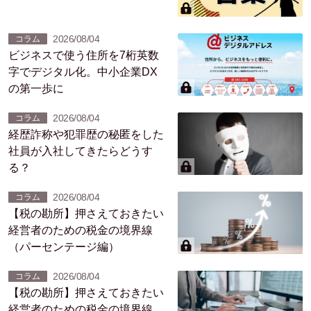
2026/08/04
コラム
ビジネスで使う住所を7桁英数
字でデジタル化。中小企業DX
の第一歩に
2026/08/04
コラム
経歴詐称や犯罪歴の秘匿をした
社員が入社してきたらどうす
る？
2026/08/04
コラム
【税の勘所】押さえておきたい
経営者のための税金の境界線
（パーセンテージ編）
2026/08/04
コラム
【税の勘所】押さえておきたい
経営者のための税金の境界線