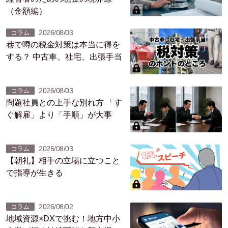
（金額編）
2026/08/03
コラム
巷で噂の税金対策は本当に得を
する？ 中古車、社宅、出張手当
2026/08/03
コラム
問題社員との上手な別れ方 「す
ぐ解雇」より「手順」が大事
2026/08/03
コラム
【朝礼】相手の立場に立つこと
で指導が生きる
2026/08/02
コラム
地域資源×DXで挑む！地方中小