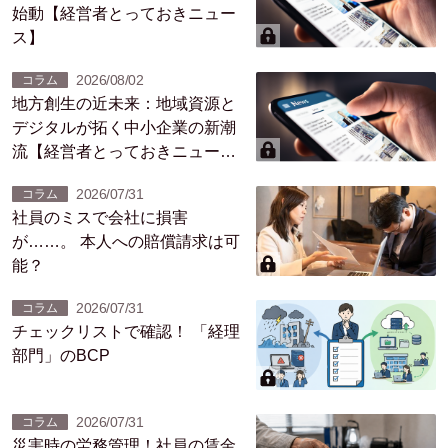
始動【経営者とっておきニュー
ス】
2026/08/02
コラム
地方創生の近未来：地域資源と
デジタルが拓く中小企業の新潮
流【経営者とっておきニュー
ス】
2026/07/31
コラム
社員のミスで会社に損害
が……。 本人への賠償請求は可
能？
2026/07/31
コラム
チェックリストで確認！ 「経理
部門」のBCP
2026/07/31
コラム
災害時の労務管理！社員の賃金