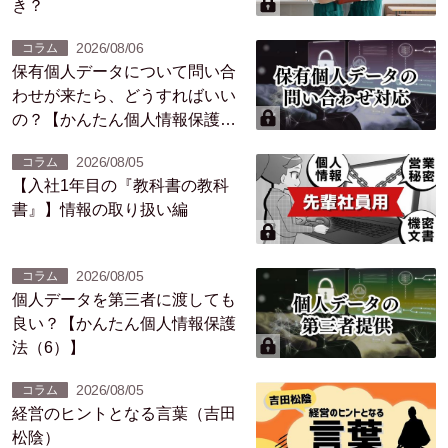
き？
2026/08/06
コラム
保有個人データについて問い合
わせが来たら、どうすればいい
の？【かんたん個人情報保護法
（7）】
2026/08/05
コラム
【入社1年目の『教科書の教科
書』】情報の取り扱い編
2026/08/05
コラム
個人データを第三者に渡しても
良い？【かんたん個人情報保護
法（6）】
2026/08/05
コラム
経営のヒントとなる言葉（吉田
松陰）