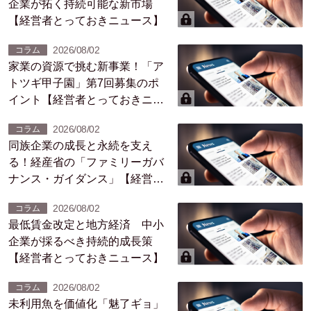
企業が拓く持続可能な新市場
【経営者とっておきニュース】
2026/08/02
コラム
家業の資源で挑む新事業！「ア
トツギ甲子園」第7回募集のポ
イント【経営者とっておきニュ
ース】
2026/08/02
コラム
同族企業の成長と永続を支え
る！経産省の「ファミリーガバ
ナンス・ガイダンス」【経営者
とっておきニュース】
2026/08/02
コラム
最低賃金改定と地方経済 中小
企業が採るべき持続的成長策
【経営者とっておきニュース】
2026/08/02
コラム
未利用魚を価値化「魅了ギョ」