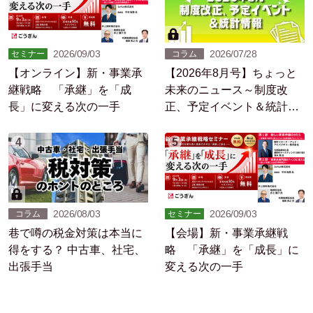
2026/09/03
2026/07/28
セミナー
コラム
【オンライン】新・事業承
【2026年8月号】ちょっと
継戦略 「承継」を「成
未来のニュース～制度改
長」に変える次の一手
正、予定イベント＆統計情
報
4
5
2026/08/03
2026/09/03
コラム
セミナー
巷で噂の税金対策は本当に
【会場】新・事業承継戦
得をする？ 中古車、社宅、
略 「承継」を「成長」に
出張手当
変える次の一手