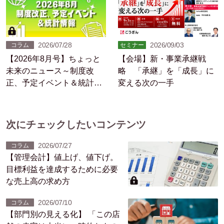
2026/07/28
2026/09/03
コラム
セミナー
【2026年8月号】ちょっと
【会場】新・事業承継戦
未来のニュース～制度改
略 「承継」を「成長」に
正、予定イベント＆統計情
変える次の一手
報
次にチェックしたいコンテンツ
2026/07/27
コラム
【管理会計】値上げ、値下げ。
目標利益を達成するために必要
な売上高の求め方
2026/07/10
コラム
【部門別の見える化】 「この店