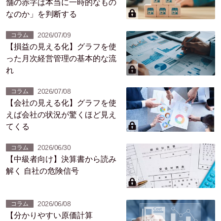
舗の赤字は本当に一時的なもの
なのか」を判断する
2026/07/09
コラム
【損益の見える化】グラフを使
った月次経営管理の基本的な流
れ
2026/07/08
コラム
【会社の見える化】グラフを使
えば会社の状況が驚くほど見え
てくる
2026/06/30
コラム
【中級者向け】決算書から読み
解く 自社の危険信号
2026/06/08
コラム
【分かりやすい原価計算