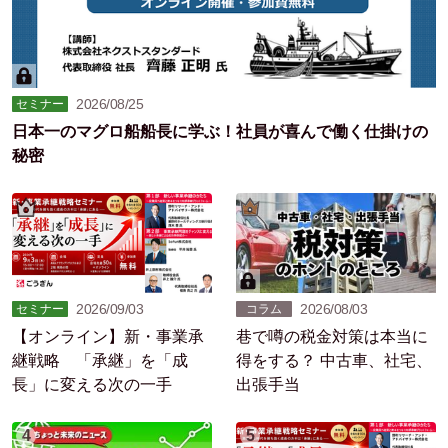
2026/08/25
セミナー
日本一のマグロ船船長に学ぶ！社員が喜んで働く仕掛けの
秘密
2026/09/03
2026/08/03
セミナー
コラム
【オンライン】新・事業承
巷で噂の税金対策は本当に
継戦略 「承継」を「成
得をする？ 中古車、社宅、
長」に変える次の一手
出張手当
4
5