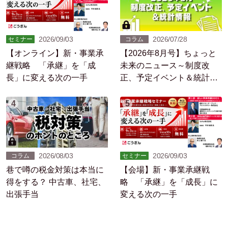
2026/09/03
2026/07/28
セミナー
コラム
【オンライン】新・事業承
【2026年8月号】ちょっと
継戦略 「承継」を「成
未来のニュース～制度改
長」に変える次の一手
正、予定イベント＆統計情
報
4
5
2026/08/03
2026/09/03
コラム
セミナー
巷で噂の税金対策は本当に
【会場】新・事業承継戦
得をする？ 中古車、社宅、
略 「承継」を「成長」に
出張手当
変える次の一手