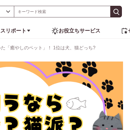
ネスリポート
お役立ちサービス
いた「癒やしのペット」！ 1位は犬、猫どっち?