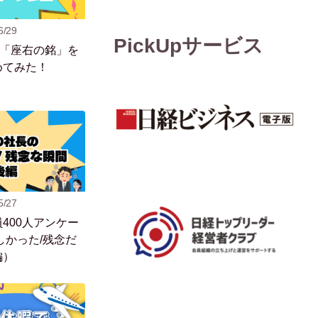
6/29
PickUpサービス
の「座右の銘」を
めてみた！
5/27
400人アンケー
しかった/残念だ
編）