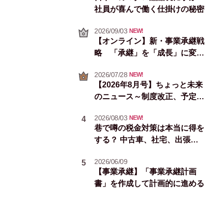
社員が喜んで働く仕掛けの秘密
2026/09/03
NEW!
【オンライン】新・事業承継戦
略 「承継」を「成長」に変え
る次の一手
2026/07/28
NEW!
【2026年8月号】ちょっと未来
のニュース～制度改正、予定イ
ベント＆統計情報
2026/08/03
NEW!
4
巷で噂の税金対策は本当に得を
する？ 中古車、社宅、出張手
当
2026/06/09
5
【事業承継】「事業承継計画
書」を作成して計画的に進める