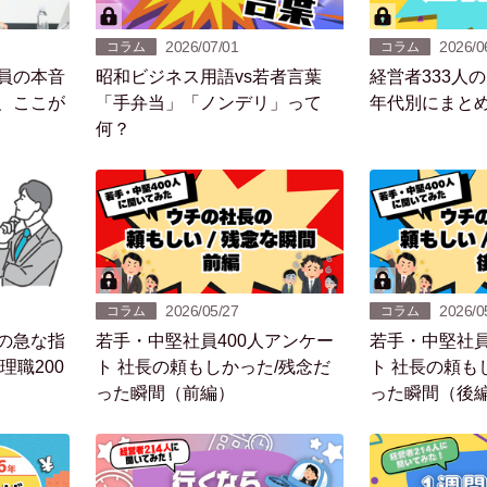
2026/07/01
2026/0
コラム
コラム
員の本音
昭和ビジネス用語vs若者言葉
経営者333人
、ここが
「手弁当」「ノンデリ」って
年代別にまと
何？
2026/05/27
2026/0
コラム
コラム
の急な指
若手・中堅社員400人アンケー
若手・中堅社員
理職200
ト 社長の頼もしかった/残念だ
ト 社長の頼も
った瞬間（前編）
った瞬間（後