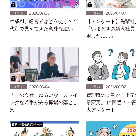
2026/07/15
2026/07/07
コラム
コラム
生成AI、経営者はどう使う？ 年
【アンケート】先輩社
代別で見えてきた意外な違い
「いまどきの新入社員
困った……」
2026/06/04
2026/06/02
コラム
コラム
「この会社、ゆるいな」ストイ
管理職の５割が「上司
ックな若手が去る職場の落とし
示変更」 に困惑？～管
穴
人アンケート