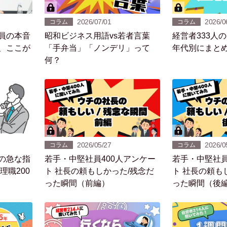
2026/07/01
2026/0
コラム
コラム
員の本音
昭和ビジネス用語vs若者言葉
経営者333人
、ここが
「手弁当」「ノンデリ」って
年代別にまと
何？
2026/05/27
2026/0
コラム
コラム
の急な指
若手・中堅社員400人アンケー
若手・中堅社員
理職200
ト 社長の頼もしかった/残念だ
ト 社長の頼も
った瞬間（前編）
った瞬間（後