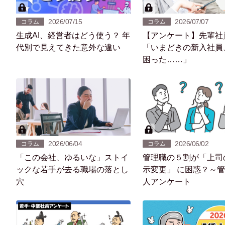
2026/07/15
2026/07/07
コラム
コラム
生成AI、経営者はどう使う？ 年
【アンケート】先輩社
代別で見えてきた意外な違い
「いまどきの新入社員
困った……」
2026/06/04
2026/06/02
コラム
コラム
「この会社、ゆるいな」ストイ
管理職の５割が「上司
ックな若手が去る職場の落とし
示変更」 に困惑？～管
穴
人アンケート