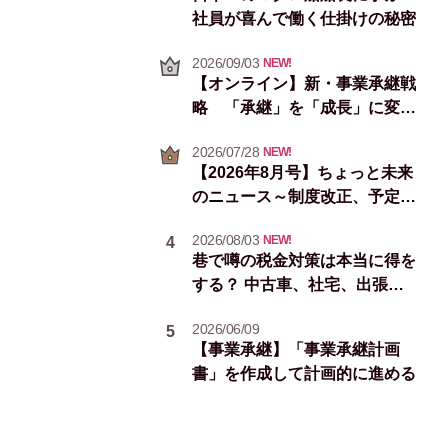
社員が喜んで働く仕掛けの秘密
2026/09/03
NEW!
【オンライン】新・事業承継戦
略 「承継」を「成長」に変え
る次の一手
2026/07/28
NEW!
【2026年8月号】ちょっと未来
のニュース～制度改正、予定イ
ベント＆統計情報
2026/08/03
NEW!
4
巷で噂の税金対策は本当に得を
する？ 中古車、社宅、出張手
当
2026/06/09
5
【事業承継】「事業承継計画
書」を作成して計画的に進める