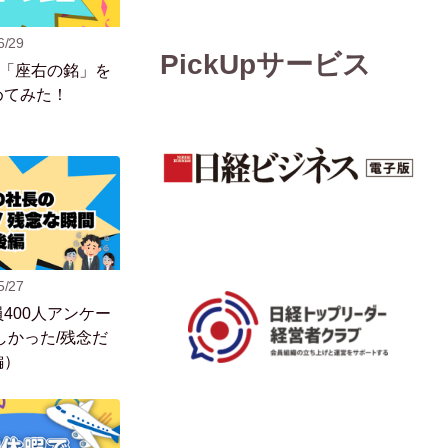
6/29
PickUpサービス
の「座右の銘」を
めてみた！
5/27
400人アンケー
しかった/残念だ
編）