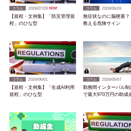
2026/07/28
2026/06/26
コラム
NEW!
コラム
【規程・文例集】「防災管理規
無症状なのに脳梗塞？ 産業医が
程」のひな型
教える危険サイン
2026/06/01
2026/05/07
コラム
コラム
【規程・文例集】「生成AI利用
勤務間インターバル制
規程」のひな型
で最大970万円の助成