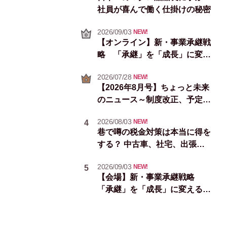
社員が喜んで働く仕掛けの秘密
2026/09/03
NEW!
【オンライン】新・事業承継戦
略 「承継」を「成長」に変え
る次の一手
2026/07/28
NEW!
【2026年8月号】ちょっと未来
のニュース～制度改正、予定イ
ベント＆統計情報
2026/08/03
NEW!
4
巷で噂の税金対策は本当に得を
する？ 中古車、社宅、出張手
当
2026/09/03
NEW!
5
【会場】新・事業承継戦略
「承継」を「成長」に変える次
の一手