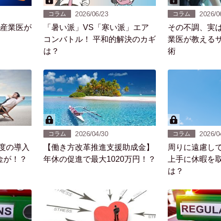
2026/06/23
2026/0
コラム
コラム
「暑い派」VS「寒い派」エア
その不調、実は
コンバトル！ 平和的解決のカギ
業医が教える
は？
術
2026/04/30
2026/0
コラム
コラム
度の導入
【働き方改革推進支援助成金】
周りに遠慮し
金が！？
年休の促進で最大1020万円！？
上手に休暇を
は？