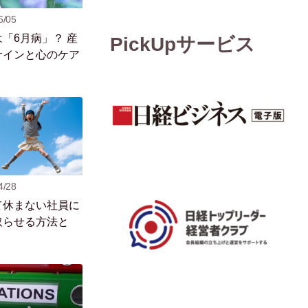
6/05
「6月病」？ 産
PickUpサービス
サインと心のケア
4/28
て休まない社員に
取らせる方法と