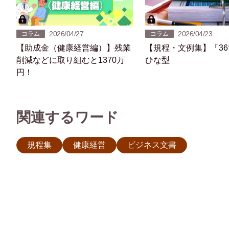
2026/04/27
2026/04/23
コラム
コラム
【助成金（健康経営編）】残業
【規程・文例集】「3
削減などに取り組むと1370万
ひな型
円！
関連するワード
規程集
健康経営
ビジネス文書