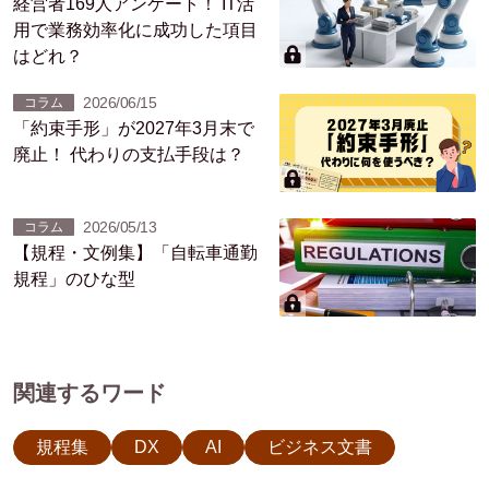
経営者169人アンケート！ IT活
用で業務効率化に成功した項目
はどれ？
2026/06/15
コラム
「約束手形」が2027年3月末で
廃止！ 代わりの支払手段は？
2026/05/13
コラム
【規程・文例集】「自転車通勤
規程」のひな型
関連するワード
規程集
DX
AI
ビジネス文書