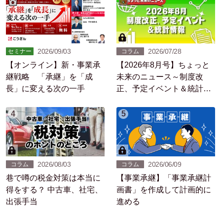
2026/09/03
2026/07/28
セミナー
コラム
【オンライン】新・事業承
【2026年8月号】ちょっと
継戦略 「承継」を「成
未来のニュース～制度改
長」に変える次の一手
正、予定イベント＆統計情
報
4
5
2026/08/03
2026/06/09
コラム
コラム
巷で噂の税金対策は本当に
【事業承継】「事業承継計
得をする？ 中古車、社宅、
画書」を作成して計画的に
出張手当
進める