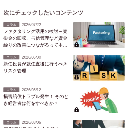
次にチェックしたいコンテンツ
2026/07/22
コラム
ファクタリング活用の検討～売
掛金の回収、与信管理など資金
繰りの改善につながるって本
当？
2026/06/30
コラム
新任役員が就任直後に行うべき
リスク管理
2026/03/12
コラム
損害賠償トラブル発生！ そのと
き経営者は何をすべきか？
2026/03/05
コラム