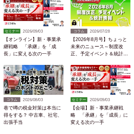
2026/09/03
2026/07/28
セミナー
コラム
【オンライン】新・事業承
【2026年8月号】ちょっと
継戦略 「承継」を「成
未来のニュース～制度改
長」に変える次の一手
正、予定イベント＆統計情
報
4
5
2026/08/03
2026/09/03
コラム
セミナー
巷で噂の税金対策は本当に
【会場】新・事業承継戦
得をする？ 中古車、社宅、
略 「承継」を「成長」に
出張手当
変える次の一手