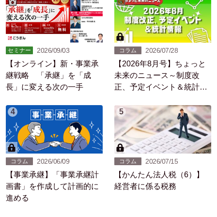
2026/09/03
2026/07/28
セミナー
コラム
【オンライン】新・事業承
【2026年8月号】ちょっと
継戦略 「承継」を「成
未来のニュース～制度改
長」に変える次の一手
正、予定イベント＆統計情
報
4
5
2026/06/09
2026/07/15
コラム
コラム
【事業承継】「事業承継計
【かんたん法人税（6）】
画書」を作成して計画的に
経営者に係る税務
進める