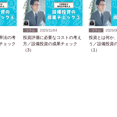
2025/11/04
2025/0
コラム
コラム
率法の考
投資評価に必要なコストの考え
投資とは何か
チェック
方／設備投資の成果チェック
う／設備投資
（3）
（1）