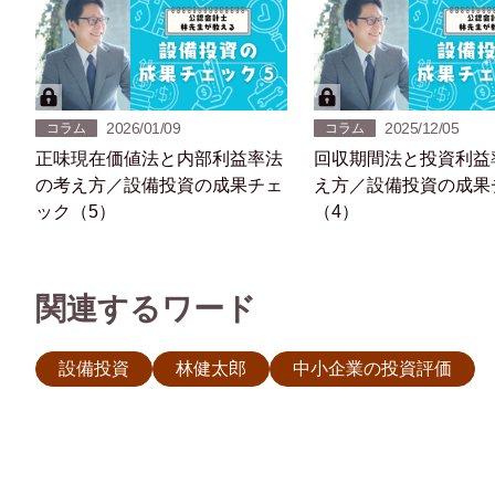
2026/01/09
2025/12/05
コラム
コラム
正味現在価値法と内部利益率法
回収期間法と投資利益
の考え方／設備投資の成果チェ
え方／設備投資の成果
ック（5）
（4）
関連するワード
設備投資
林健太郎
中小企業の投資評価