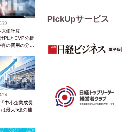
PickUpサービス
5/29
い原価計算
計PLとCVP分析
特有の費用の分け
4/24
！「中小企業成長
」は最大5億の補