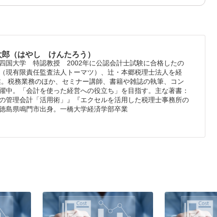
太郎（はやし けんたろう）
四国大学 特認教授 2002年に公認会計⼠試験に合格したの
（現有限責任監査法人トーマツ）、辻・本郷税理士法人を経
開業。税務業務のほか、セミナー講師、書籍や雑誌の執筆、コン
躍中。「会計を使った経営への役立ち」を目指す。主な著書：
の管理会計「活用術」』『エクセルを活用した税理士事務所の
徳島県鳴門市出身。一橋大学経済学部卒業