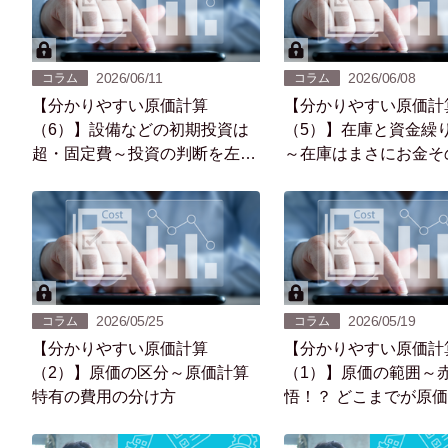
2026/06/11
2026/06/08
コラム
コラム
【分かりやすい原価計算
【分かりやすい原価計
（6）】設備などの初期投資は
（5）】在庫と資金繰
超・固定費～投資の判断を左右
～在庫はまさにお金そ
する「回収期間」～
2026/05/25
2026/05/19
コラム
コラム
【分かりやすい原価計算
【分かりやすい原価計
（2）】原価の区分～原価計算
（1）】原価の範囲～
特有の費用の分け方
悟！？ どこまでが原
ているの？