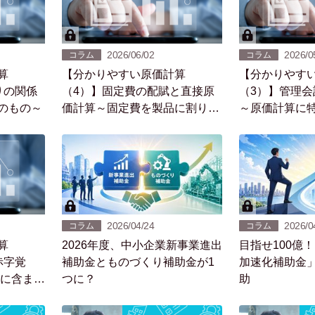
2026/06/02
2026/0
コラム
コラム
算
【分かりやすい原価計算
【分かりやす
りの関係
（4）】固定費の配賦と直接原
（3）】管理会
のもの～
価計算～固定費を製品に割り当
～原価計算に
てるのは難しい～
方～
2026/04/24
2026/0
コラム
コラム
算
2026年度、中小企業新事業進出
目指せ100億
赤字覚
補助金とものづくり補助金が1
加速化補助金
価に含まれ
つに？
助