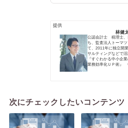
提供
林健
公認会計士 税理士、
ち、監査法人トーマツ
て、2011年に独立
サルティングなどで活
『すぐわかる中小企業
業務効率化ＵＰ術』 
次にチェックしたいコンテンツ