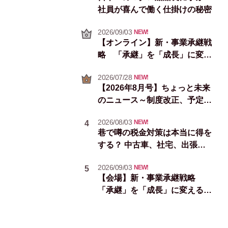
社員が喜んで働く仕掛けの秘密
2026/09/03
NEW!
【オンライン】新・事業承継戦
略 「承継」を「成長」に変え
る次の一手
2026/07/28
NEW!
【2026年8月号】ちょっと未来
のニュース～制度改正、予定イ
ベント＆統計情報
2026/08/03
NEW!
4
巷で噂の税金対策は本当に得を
する？ 中古車、社宅、出張手
当
2026/09/03
NEW!
5
【会場】新・事業承継戦略
「承継」を「成長」に変える次
の一手