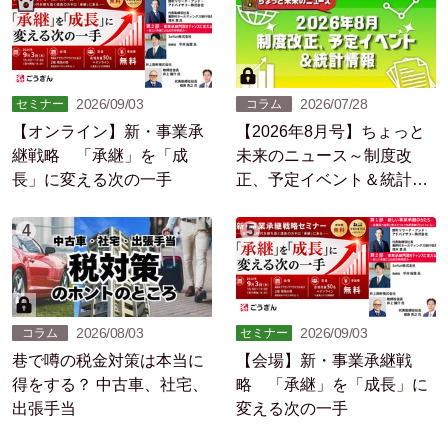
2026/09/03
2026/07/28
セミナー
コラム
【オンライン】新・事業承
【2026年8月号】ちょっと
継戦略 「承継」を「成
未来のニュース～制度改
長」に変える次の一手
正、予定イベント＆統計情
報
4
5
2026/08/03
2026/09/03
コラム
セミナー
巷で噂の税金対策は本当に
【会場】新・事業承継戦
得をする？ 中古車、社宅、
略 「承継」を「成長」に
出張手当
変える次の一手