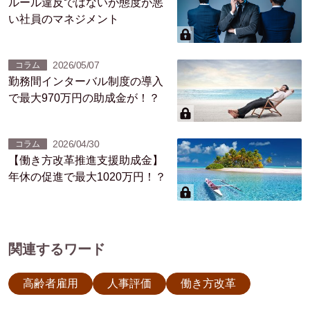
ルール違反ではないが態度が悪
い社員のマネジメント
2026/05/07
コラム
勤務間インターバル制度の導入
で最大970万円の助成金が！？
2026/04/30
コラム
【働き方改革推進支援助成金】
年休の促進で最大1020万円！？
関連するワード
高齢者雇用
人事評価
働き方改革