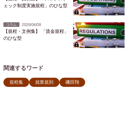
ェック制度実施規程」のひな型
2026/04/08
コラム
【規程・文例集】 「賃金規程」
のひな型
関連するワード
規程集
就業規則
磯田翔