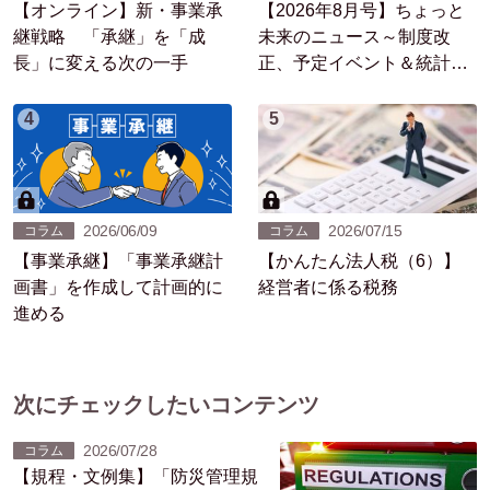
【オンライン】新・事業承
【2026年8月号】ちょっと
継戦略 「承継」を「成
未来のニュース～制度改
長」に変える次の一手
正、予定イベント＆統計情
報
4
5
2026/06/09
2026/07/15
コラム
コラム
【事業承継】「事業承継計
【かんたん法人税（6）】
画書」を作成して計画的に
経営者に係る税務
進める
次にチェックしたいコンテンツ
2026/07/28
コラム
【規程・文例集】「防災管理規